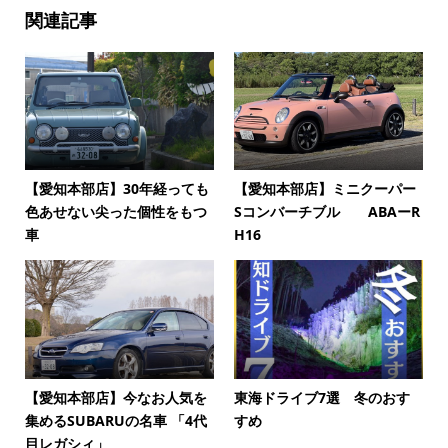
関連記事
【愛知本部店】30年経っても
【愛知本部店】ミニクーパー
色あせない尖った個性をもつ
Sコンバーチブル ABAーR
車
H16
【愛知本部店】今なお人気を
東海ドライブ7選 冬のおす
集めるSUBARUの名車 「4代
すめ
目レガシィ」