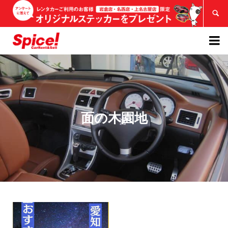


面の木園地