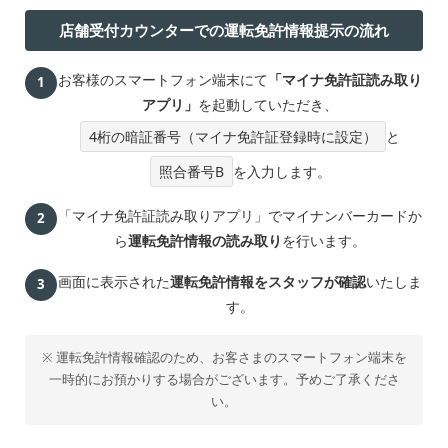
店舗受付カウンターでの運転免許情報提示の流れ
お客様のスマートフォン端末にて
「マイナ免許証読み取り
1
アプリ」
を起動していただき、
4桁の暗証番号（マイナ免許証登録時に設定）
と
照合番号B
を入力します。
「マイナ免許証読み取りアプリ」でマイナンバーカードか
2
ら
運転免許情報の読み取り
を行います。
画面に表示された
運転免許情報をスタッフが確認
いたしま
3
す。
※ 運転免許情報確認のため、お客さまのスマートフォン端末を
一時的にお預かりする場合がございます。予めご了承くださ
い。