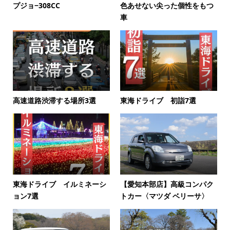
プジョ−308CC
色あせない尖った個性をもつ
車
高速道路渋滞する場所3選
東海ドライブ 初詣7選
東海ドライブ イルミネーシ
【愛知本部店】高級コンパク
ョン7選
トカー〈マツダ ベリーサ〉