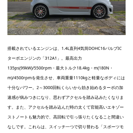
搭載されているエンジンは、1.4L直列4気筒DOHC16バルブIC
ターボエンジンの「312A1」。最高出力
135ps(99kW)/5500rpm・最大トルク18.4kg・m(180N・
m)/4500rpmを発生させ、車両重量1110kgと軽量なボディには
十分なパワー。2～3000回転くらいから効き始めるターボの加
速感が病みつきになり、思わずアクセルを踏み込みたくなりま
す。また、アクセルを踏み込んだ時の太くて官能高いエキゾー
ストノートも魅力的で、高回転で引っ張りたくなること間違い
なしです。これらは、スイッチ一つで切り替わる「スポーツモ